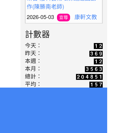
作(陳勝南老師)
2026-05-03
康軒文教
宣導
專訪:共感永續的溫度，永福
計數器
國小與孩子一同雕琢未來的模
樣(陳勝南老師)
今天：
2026-04-14
老標示柱
學習
昨天：
本週：
的第二春：讓廢料升格變身雨
本月：
天便利巧物
總計：
2026-03-16
歡迎光臨
學習
平均：
解憂百貨公司(施婷婷老師)
2026-05-10
新北候用
活動
校長參訪團之廢料藝術創作體
驗(陳勝南老師)
2026-05-03
教師增能
活動