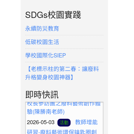
SDGs校園實踐
永續防災教育
低碳校園生活
學校國際化SIEP
【老標示柱的第二春：讓廢料
升格變身校園神器】
2026-05-10
新北候用
活動
即時快訊
校長參訪團之廢料藝術創作體
驗(陳勝南老師)
2026-05-03
教師增能
活動
研習-廢料藝術環保鑰匙圈創