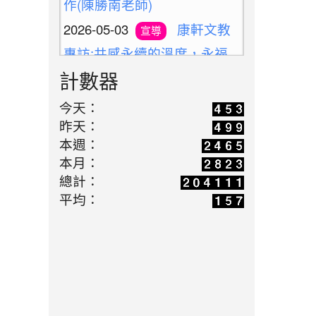
2026-05-03
康軒文教
宣導
專訪:共感永續的溫度，永福
國小與孩子一同雕琢未來的模
計數器
樣(陳勝南老師)
2026-04-14
老標示柱
學習
今天：
昨天：
的第二春：讓廢料升格變身雨
本週：
天便利巧物
本月：
2026-03-16
歡迎光臨
學習
總計：
解憂百貨公司(施婷婷老師)
平均：
2026-05-10
新北候用
活動
校長參訪團之廢料藝術創作體
驗(陳勝南老師)
2026-05-03
教師增能
活動
研習-廢料藝術環保鑰匙圈創