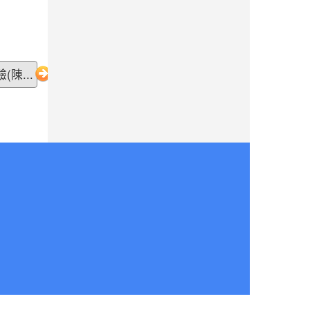
作(陳勝南老師)
2026-05-03
康軒文教
宣導
專訪:共感永續的溫度，永福
陳...
國小與孩子一同雕琢未來的模
樣(陳勝南老師)
2026-04-14
老標示柱
學習
的第二春：讓廢料升格變身雨
天便利巧物
2026-03-16
歡迎光臨
學習
解憂百貨公司(施婷婷老師)