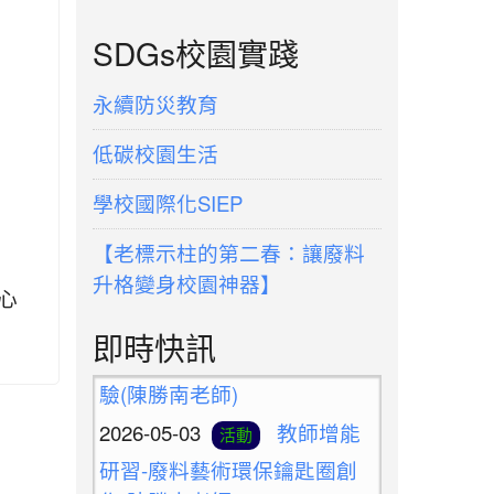
SDGs校園實踐
永續防災教育
低碳校園生活
學校國際化SIEP
【老標示柱的第二春：讓廢料
升格變身校園神器】
心
2026-05-10
新北候用
活動
即時快訊
校長參訪團之廢料藝術創作體
驗(陳勝南老師)
2026-05-03
教師增能
活動
研習-廢料藝術環保鑰匙圈創
作(陳勝南老師)