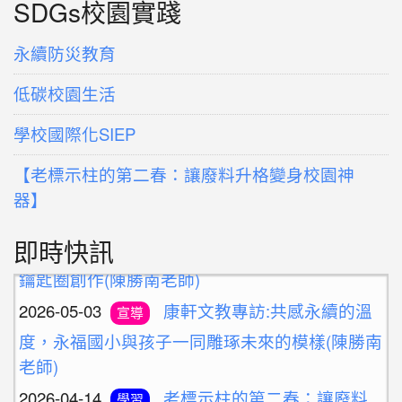
SDGs校園實踐
永續防災教育
低碳校園生活
學校國際化SIEP
2026-05-10
新北候用校長參訪團之廢料
活動
【老標示柱的第二春：讓廢料升格變身校園神
藝術創作體驗(陳勝南老師)
器】
2026-05-03
教師增能研習-廢料藝術環保
活動
即時快訊
鑰匙圈創作(陳勝南老師)
2026-05-03
康軒文教專訪:共感永續的溫
宣導
度，永福國小與孩子一同雕琢未來的模樣(陳勝南
老師)
2026-04-14
老標示柱的第二春：讓廢料
學習