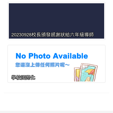
20230928校長頒發感謝狀給六年級導師
學校國際化
:::