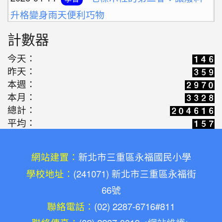
升格變身雨天便利巧物
2026-03-16
歡迎光臨解憂百貨公司(施婷
學習
計數器
婷老師)
2026-05-10
新北候用校長參訪團之廢料
今天：
活動
昨天：
藝術創作體驗(陳勝南老師)
本週：
2026-05-03
教師增能研習-廢料藝術環保
活動
本月：
鑰匙圈創作(陳勝南老師)
總計：
平均：
2026-05-03
康軒文教專訪:共感永續的溫
宣導
度，永福國小與孩子一同雕琢未來的模樣(陳勝南
老師)
網站建置：
新北市三重區永福國民小學
2026-04-14
學校地址：
(241071) 新北市三重區永福街
老標示柱的第二春：讓廢料
學習
66號
升格變身雨天便利巧物
2026-03-16
聯絡電話：
(02) 2287-6716#811
歡迎光臨解憂百貨公司(施婷
學習