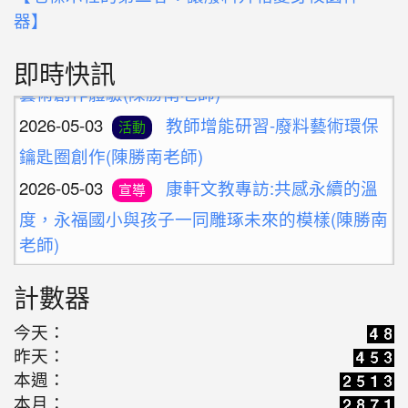
器】
2026-05-10
新北候用校長參訪團之廢料
活動
即時快訊
藝術創作體驗(陳勝南老師)
2026-05-03
教師增能研習-廢料藝術環保
活動
鑰匙圈創作(陳勝南老師)
2026-05-03
康軒文教專訪:共感永續的溫
宣導
度，永福國小與孩子一同雕琢未來的模樣(陳勝南
老師)
2026-04-14
老標示柱的第二春：讓廢料
學習
計數器
升格變身雨天便利巧物
2026-03-16
今天：
歡迎光臨解憂百貨公司(施婷
學習
昨天：
婷老師)
本週：
2026-05-10
新北候用校長參訪團之廢料
活動
本月：