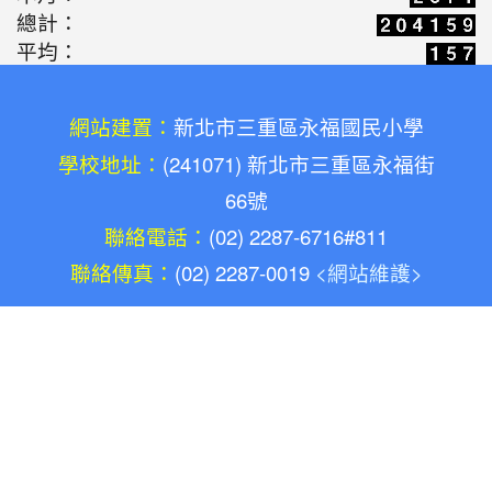
總計：
藝術創作體驗(陳勝南老師)
平均：
2026-05-03
教師增能研習-廢料藝術環保
活動
鑰匙圈創作(陳勝南老師)
網站建置：
2026-05-03
新北市三重區永福國民小學
康軒文教專訪:共感永續的溫
宣導
學校地址：
(241071) 新北市三重區永福街
度，永福國小與孩子一同雕琢未來的模樣(陳勝南
66號
老師)
聯絡電話：
(02) 2287-6716#811
2026-04-14
老標示柱的第二春：讓廢料
學習
聯絡傳真：
(02) 2287-0019
<網站維護>
升格變身雨天便利巧物
2026-03-16
歡迎光臨解憂百貨公司(施婷
學習
婷老師)