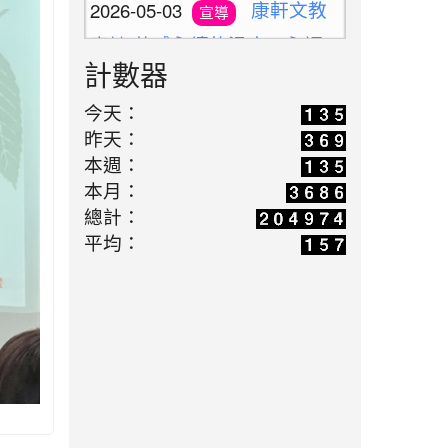
專訪:共感永續的溫度，永福
國小與孩子一同雕琢未來的模
計數器
樣(陳勝南老師)
2026-04-14
老標示柱
學習
今天：
昨天：
的第二春：讓廢料升格變身雨
本週：
天便利巧物
本月：
2026-03-16
歡迎光臨
學習
總計：
解憂百貨公司(施婷婷老師)
平均：
2026-05-10
新北候用
活動
校長參訪團之廢料藝術創作體
驗(陳勝南老師)
2026-05-03
教師增能
活動
研習-廢料藝術環保鑰匙圈創
作(陳勝南老師)