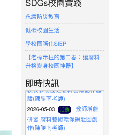
SDGs校園實踐
永續防災教育
低碳校園生活
學校國際化SIEP
【老標示柱的第二春：讓廢料
升格變身校園神器】
2026-05-10
新北候用
活動
校長參訪團之廢料藝術創作體
即時快訊
驗(陳勝南老師)
2026-05-03
教師增能
活動
研習-廢料藝術環保鑰匙圈創
作(陳勝南老師)
2026-05-03
康軒文教
宣導