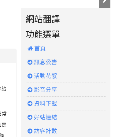
:::
網站翻譯
功能選單
 首頁
訊息公告
活動花絮
享給
影音分享
資料下載
日常
好站連結
山是
訪客計數
能