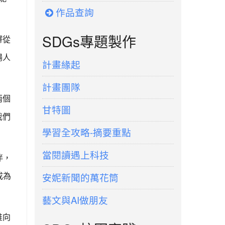
作品查詢
SDGs專題製作
釋從
場人
計畫緣起
計畫團隊
兩個
甘特圖
我們
學習全攻略-摘要重點
當閱讀遇上科技
伴，
成為
安妮新聞的萬花筒
藝文與AI做朋友
推向