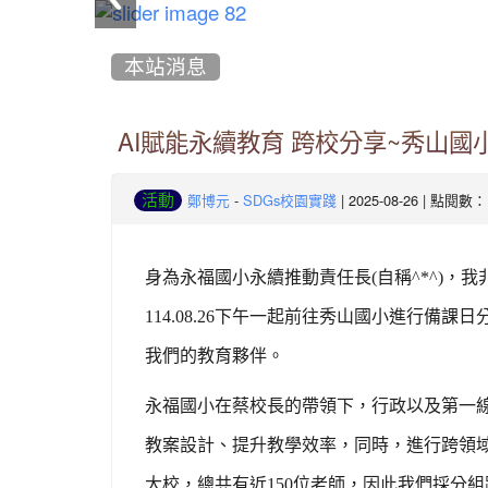
:::
本站消息
AI賦能永續教育 跨校分享~秀山國小備課
-
| 2025-08-26 | 點閱數：
活動
鄭博元
SDGs校園實踐
身為永福國小永續推動責任長(自稱^*^)
114.08.26下午一起前往秀山國小進行
我們的教育夥伴。
永福國小在蔡校長的帶領下，行政以及第一線
教案設計、提升教學效率，同時，進行跨領域
大校，總共有近150位老師，因此我們採分