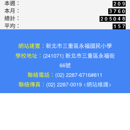
本週：
2026-05-10
新北候用校長參訪團之廢料
活動
本月：
藝術創作體驗(陳勝南老師)
總計：
2026-05-03
教師增能研習-廢料藝術環保
活動
平均：
鑰匙圈創作(陳勝南老師)
2026-05-03
康軒文教專訪:共感永續的溫
宣導
網站建置：
新北市三重區永福國民小學
度，永福國小與孩子一同雕琢未來的模樣(陳勝南
學校地址：
(241071) 新北市三重區永福街
老師)
66號
2026-04-14
老標示柱的第二春：讓廢料
學習
聯絡電話：
(02) 2287-6716#811
升格變身雨天便利巧物
聯絡傳真：
(02) 2287-0019
<網站維護>
2026-03-16
歡迎光臨解憂百貨公司(施婷
學習
婷老師)