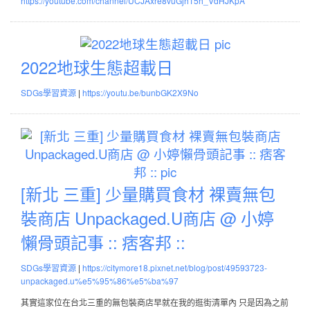
https://youtube.com/channel/UCJAxre8vuGjh15h_VdHJKpA
道
媽
嗎?
2022
地
2022地球生態超載日
球
|
SDGs學習資源
https://youtu.be/bunbGK2X9No
生
態
超
[新
載
北
日
三
重]
[新北 三重] 少量購買食材 裸賣無包
少
裝商店 Unpackaged.U商店 @ 小婷
量
懶骨頭記事 :: 痞客邦 ::
購
買
|
SDGs學習資源
https://citymore18.pixnet.net/blog/post/49593723-
食
unpackaged.u%e5%95%86%e5%ba%97
材
其實這家位在台北三重的無包裝商店早就在我的逛街清單內 只是因為之前