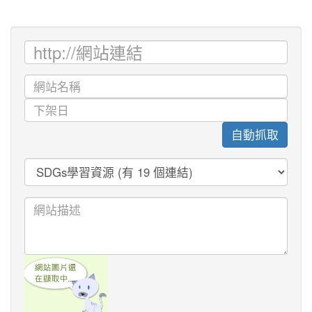
洋
-
永
You
續
互
動
積
木
牆
自動抓取
-
You