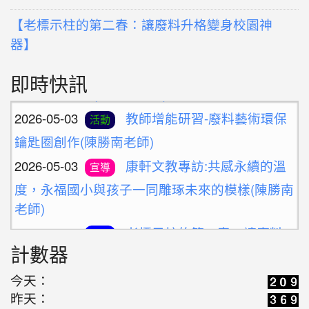
【老標示柱的第二春：讓廢料升格變身校園神
器】
2026-05-10
新北候用校長參訪團之廢料
活動
即時快訊
藝術創作體驗(陳勝南老師)
2026-05-03
教師增能研習-廢料藝術環保
活動
鑰匙圈創作(陳勝南老師)
2026-05-03
康軒文教專訪:共感永續的溫
宣導
度，永福國小與孩子一同雕琢未來的模樣(陳勝南
老師)
2026-04-14
老標示柱的第二春：讓廢料
學習
升格變身雨天便利巧物
計數器
2026-03-16
歡迎光臨解憂百貨公司(施婷
學習
今天：
婷老師)
昨天：