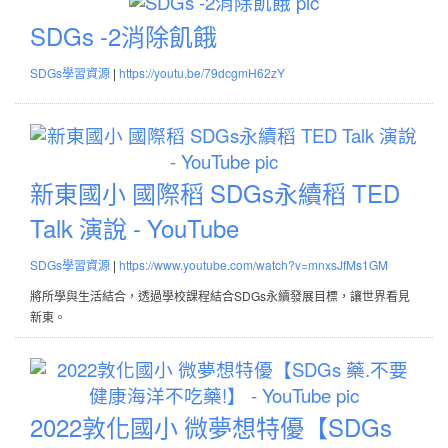
SDGs
事
境
-2
::
教
SDGs -2消除飢餓
消
痞
育
|
SDGs學習資源
https://youtu.be/79dcgmH62zY
除
客
平
飢
邦
台
餓
::
新
東
國
新東國小 國際稻 SDGs永續稻 TED
小
Talk 演說 - YouTube
國
|
際
SDGs學習資源
https://www.youtube.com/watch?v=mnxsJfMs1GM
稻
將所學與生活結合，透過學校課程結合SDGs永續發展目標，讓世界看見
新東。
SD
永
續
202
稻
敦
TE
化
2022敦化國小 微夢想特優【SDGs
Tal
國