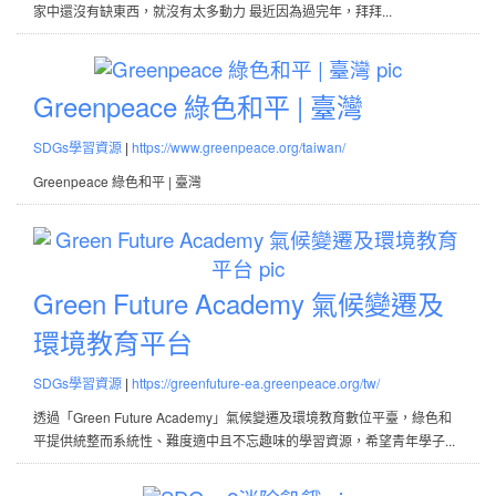
裸
家中還沒有缺東西，就沒有太多動力 最近因為過完年，拜拜...
賣
無
Greenpea
包
綠
Greenpeace 綠色和平 | 臺灣
裝
色
|
SDGs學習資源
https://www.greenpeace.org/taiwan/
商
和
Greenpeace 綠色和平 | 臺灣
店
平
Unp
|
商
Gre
臺
店
Fut
灣
@
Ac
Green Future Academy 氣候變遷及
小
氣
環境教育平台
婷
候
|
懶
變
SDGs學習資源
https://greenfuture-ea.greenpeace.org/tw/
骨
遷
透過「Green Future Academy」氣候變遷及環境教育數位平臺，綠色和
平提供統整而系統性、難度適中且不忘趣味的學習資源，希望青年學子...
頭
及
記
環