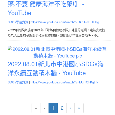
藥.不要 健康海洋不吃藥!】 -
演
小
YouTube
說
微
-
夢
|
SDGs學習資源
https://www.youtube.com/watch?v=6jnA-8DUEUg
You
想
2022年的微夢想為2021年「爺奶偵假助攻隊」計畫的延續，走訪安養院
特
及老人活動機構跟爺奶推廣媒體識讀，幫助爺奶辨識廣告陷阱，不...
優
【S
202
藥.
新
不
北
2022.08.01新北市中港國小SDGs海
要
市
洋永續互動積木牆 - YouTube
健
中
康
|
港
SDGs學習資源
https://www.youtube.com/watch?v=EUiTOFKgthk
海
國
洋
小
不
SD
吃
(current)
«
‹
1
2
›
»
海
藥!