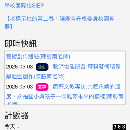
學校國際化SIEP
【老標示柱的第二春：讓廢料升格變身校園神
器】
即時快訊
2026-05-10
新北候用校長參訪團之廢料
活動
藝術創作體驗(陳勝南老師)
2026-05-03
教師增能研習-廢料藝術環保
活動
鑰匙圈創作(陳勝南老師)
2026-05-03
康軒文教專訪:共感永續的溫
宣導
度，永福國小與孩子一同雕琢未來的模樣(陳勝南
老師)
2026-04-14
計數器
老標示柱的第二春：讓廢料
學習
升格變身雨天便利巧物
今天：