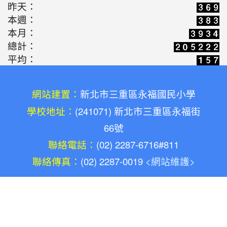
2026-03-16
歡迎光臨解憂百貨公司(施婷
昨天：
學習
本週：
婷老師)
本月：
2026-05-10
新北候用校長參訪團之廢料
活動
總計：
藝術創作體驗(陳勝南老師)
平均：
2026-05-03
教師增能研習-廢料藝術環保
活動
鑰匙圈創作(陳勝南老師)
網站建置：
新北市三重區永福國民小學
2026-05-03
康軒文教專訪:共感永續的溫
學校地址：
(241071) 新北市三重區永福街
宣導
66號
度，永福國小與孩子一同雕琢未來的模樣(陳勝南
老師)
聯絡電話：
(02) 2287-6716#811
2026-04-14
老標示柱的第二春：讓廢料
聯絡傳真：
(02) 2287-0019
學習
<網站維護>
升格變身雨天便利巧物
2026-03-16
歡迎光臨解憂百貨公司(施婷
學習
婷老師)