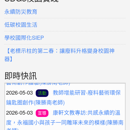
永續防災教育
低碳校園生活
學校國際化SIEP
【老標示柱的第二春：讓廢料升格變身校園神
器】
2026-05-10
新北候用校長參訪團之廢料
活動
即時快訊
藝術創作體驗(陳勝南老師)
2026-05-03
教師增能研習-廢料藝術環保
活動
鑰匙圈創作(陳勝南老師)
2026-05-03
康軒文教專訪:共感永續的溫
宣導
度，永福國小與孩子一同雕琢未來的模樣(陳勝南
老師)