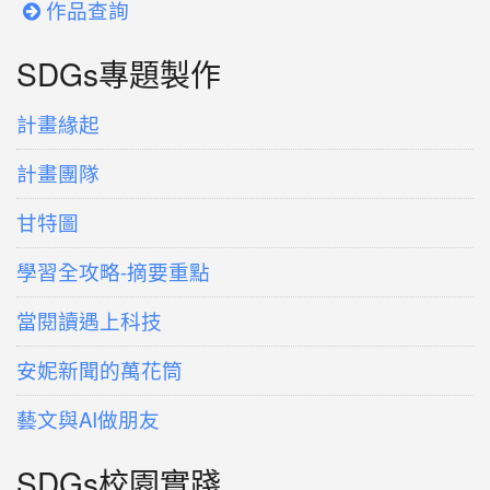
作品查詢
SDGs專題製作
計畫緣起
計畫團隊
甘特圖
學習全攻略-摘要重點
當閱讀遇上科技
安妮新聞的萬花筒
藝文與AI做朋友
SDGs校園實踐