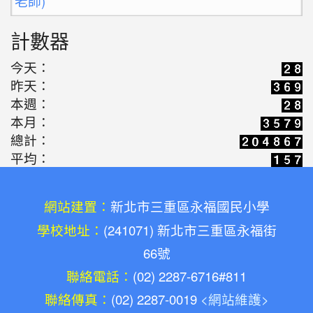
2026-04-14
老標示柱的第二春：讓廢料
學習
計數器
升格變身雨天便利巧物
今天：
2026-03-16
歡迎光臨解憂百貨公司(施婷
學習
昨天：
婷老師)
本週：
2026-05-10
新北候用校長參訪團之廢料
活動
本月：
總計：
藝術創作體驗(陳勝南老師)
平均：
2026-05-03
教師增能研習-廢料藝術環保
活動
鑰匙圈創作(陳勝南老師)
網站建置：
新北市三重區永福國民小學
2026-05-03
康軒文教專訪:共感永續的溫
宣導
學校地址：
(241071) 新北市三重區永福街
度，永福國小與孩子一同雕琢未來的模樣(陳勝南
66號
老師)
聯絡電話：
(02) 2287-6716#811
2026-04-14
老標示柱的第二春：讓廢料
學習
聯絡傳真：
(02) 2287-0019
<網站維護>
升格變身雨天便利巧物