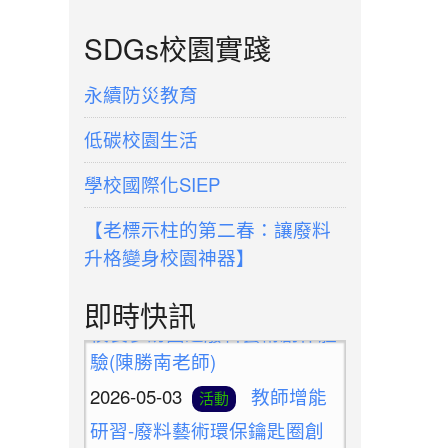
SDGs校園實踐
永續防災教育
低碳校園生活
學校國際化SIEP
【老標示柱的第二春：讓廢料
升格變身校園神器】
2026-05-10
新北候用
活動
即時快訊
校長參訪團之廢料藝術創作體
驗(陳勝南老師)
2026-05-03
教師增能
活動
研習-廢料藝術環保鑰匙圈創
作(陳勝南老師)