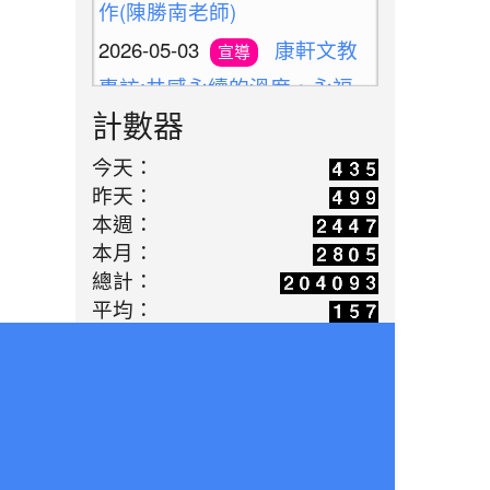
2026-05-03
康軒文教
宣導
專訪:共感永續的溫度，永福
國小與孩子一同雕琢未來的模
計數器
樣(陳勝南老師)
2026-04-14
今天：
老標示柱
學習
昨天：
的第二春：讓廢料升格變身雨
本週：
天便利巧物
本月：
2026-03-16
歡迎光臨
學習
總計：
平均：
解憂百貨公司(施婷婷老師)
2026-05-10
新北候用
活動
校長參訪團之廢料藝術創作體
驗(陳勝南老師)
2026-05-03
教師增能
活動