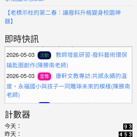
【老標示柱的第二春：讓廢料升格變身校園神
器】
2026-05-10
新北候用校長參訪團之廢料
活動
即時快訊
藝術創作體驗(陳勝南老師)
2026-05-03
教師增能研習-廢料藝術環保
活動
鑰匙圈創作(陳勝南老師)
2026-05-03
康軒文教專訪:共感永續的溫
宣導
度，永福國小與孩子一同雕琢未來的模樣(陳勝南
老師)
2026-04-14
老標示柱的第二春：讓廢料
學習
計數器
升格變身雨天便利巧物
2026-03-16
歡迎光臨解憂百貨公司(施婷
今天：
學習
昨天：
婷老師)