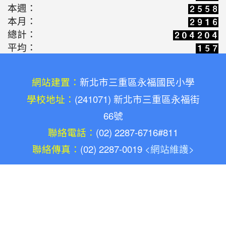
本週：
2026-05-10
新北候用校長參訪團之廢料
活動
本月：
藝術創作體驗(陳勝南老師)
總計：
平均：
2026-05-03
教師增能研習-廢料藝術環保
活動
鑰匙圈創作(陳勝南老師)
網站建置：
2026-05-03
新北市三重區永福國民小學
康軒文教專訪:共感永續的溫
宣導
學校地址：
(241071) 新北市三重區永福街
度，永福國小與孩子一同雕琢未來的模樣(陳勝南
66號
老師)
2026-04-14
聯絡電話：
(02) 2287-6716#811
老標示柱的第二春：讓廢料
學習
聯絡傳真：
(02) 2287-0019
升格變身雨天便利巧物
<網站維護>
2026-03-16
歡迎光臨解憂百貨公司(施婷
學習
婷老師)